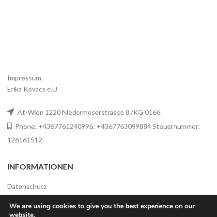
Impressum
Erika Kovács e.U.
At-Wien 1220 Niedermoserstrasse 8./KG 0166
Phone: +4367761240996; +4367763099884 Steuernummer:
126161512
INFORMATIONEN
Datenschutz
Widerrufsbelehrung
We are using cookies to give you the best experience on our
website.