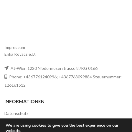
Impressum
Erika Kovács e.U.
At-Wien 1220 Niedermoserstrasse 8./KG 0166
Phone: +4367761240996; +4367763099884 Steuernummer:
126161512
INFORMATIONEN
Datenschutz
Widerrufsbelehrung
We are using cookies to give you the best experience on our
website.