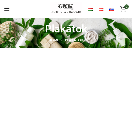
0
Plakátok
HOME
PLAKÁTOK