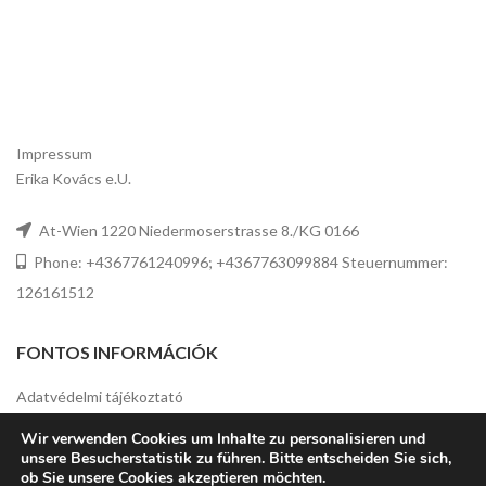
Impressum
Erika Kovács e.U.
At-Wien 1220 Niedermoserstrasse 8./KG 0166
Phone: +4367761240996; +4367763099884 Steuernummer:
126161512
FONTOS INFORMÁCIÓK
Adatvédelmi tájékoztató
Wir verwenden Cookies um Inhalte zu personalisieren und
Rólunk
unsere Besucherstatistik zu führen. Bitte entscheiden Sie sich,
ob Sie unsere Cookies akzeptieren möchten.