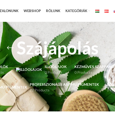
ZALONUNK
WEBSHOP
RÓLUNK
KATEGÓRIÁK
Szájápolás
OLÓK
ILLÓOLAJOK
KÉZMŰVES SZAPPANOK
cts
0 Products
0 Products
PROFESSZIONÁLIS AS PMU PIGMENTEK
SZÁ
22 Products
0 Pr