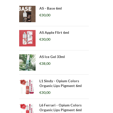
AS - Base 6ml
€
30,00
AS Apple Flirt 6ml
€
30,00
AS Ice Gel 33ml
€
38,00
L1 Sindy - Opium Colors
Organic Lips Pigment 6ml
€
30,00
L6 Ferrari - Opium Colors
Organic Lips Pigment 6ml