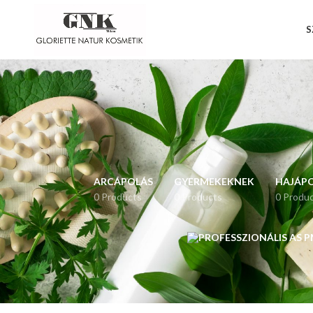
S
ARCÁPOLÁS
GYERMEKEKNEK
HAJÁP
0 Products
0 Products
0 Produ