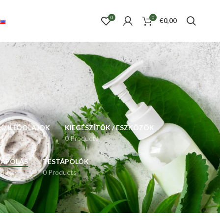
0
0
€
0,00
/ ILLÓOLAJOK
KIEGÉSZÍTŐK / ESZKÖZÖK
0 Products
JÁPOLÁS
TESTÁPOLÓK
oducts
0 Products