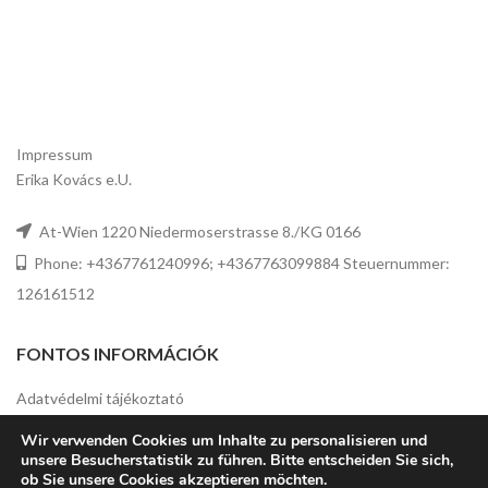
Impressum
Erika Kovács e.U.
At-Wien 1220 Niedermoserstrasse 8./KG 0166
Phone: +4367761240996; +4367763099884 Steuernummer:
126161512
FONTOS INFORMÁCIÓK
Adatvédelmi tájékoztató
Wir verwenden Cookies um Inhalte zu personalisieren und
Rólunk
unsere Besucherstatistik zu führen. Bitte entscheiden Sie sich,
ob Sie unsere Cookies akzeptieren möchten.