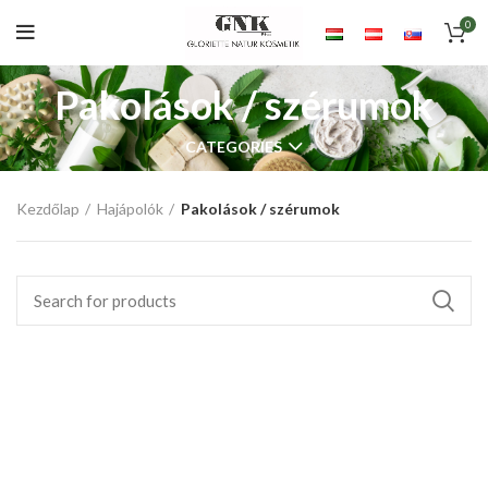
0
Pakolások / szérumok
CATEGORIES
Kezdőlap
Hajápolók
Pakolások / szérumok