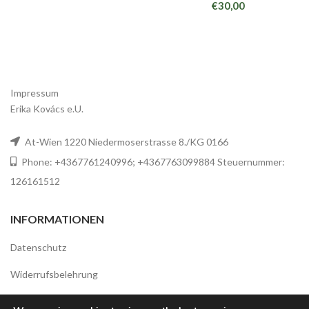
€
30,00
Impressum
Erika Kovács e.U.
At-Wien 1220 Niedermoserstrasse 8./KG 0166
Phone: +4367761240996; +4367763099884 Steuernummer:
126161512
INFORMATIONEN
Datenschutz
Widerrufsbelehrung
Allgemeine Geschäftsbedingungen