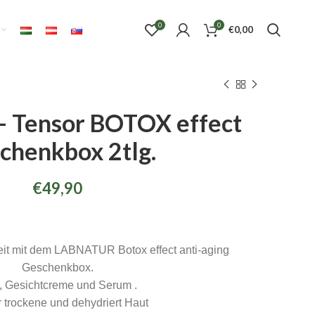
0
0
€
0,00
 Tensor BOTOX effect
chenkbox 2tlg.
€
49,90
t mit dem LABNATUR Botox effect anti-aging
Geschenkbox.
., Gesichtcreme und Serum .
r trockene und dehydriert Haut