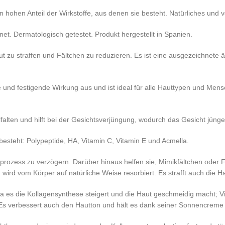
 hohen Anteil der Wirkstoffe, aus denen sie besteht. Natürliches und 
et. Dermatologisch getestet. Produkt hergestellt in Spanien.
aut zu straffen und Fältchen zu reduzieren. Es ist eine ausgezeichnete
 und festigende Wirkung aus und ist ideal für alle Hauttypen und Mensc
alfalten und hilft bei der Gesichtsverjüngung, wodurch das Gesicht jüng
besteht: Polypeptide, HA, Vitamin C, Vitamin E und Acmella.
prozess zu verzögern. Darüber hinaus helfen sie, Mimikfältchen oder Fä
ird vom Körper auf natürliche Weise resorbiert. Es strafft auch die Ha
 da es die Kollagensynthese steigert und die Haut geschmeidig macht; Vi
 Es verbessert auch den Hautton und hält es dank seiner Sonnencreme 