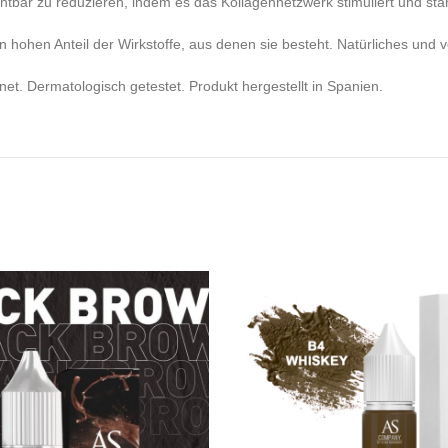
ichtbar zu reduzieren, indem es das Kollagennetzwerk stimuliert und stär
 hohen Anteil der Wirkstoffe, aus denen sie besteht. Natürliches und 
et. Dermatologisch getestet. Produkt hergestellt in Spanien.