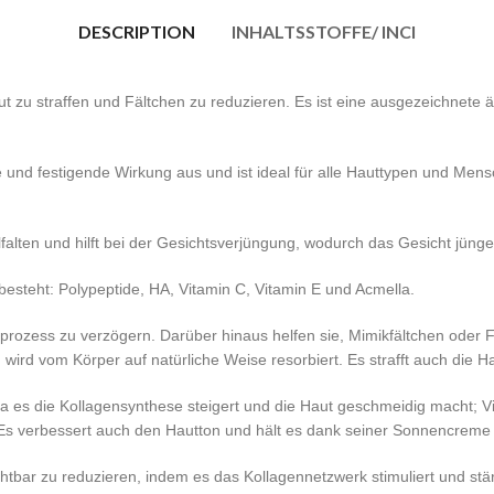
DESCRIPTION
INHALTSSTOFFE/ INCI
aut zu straffen und Fältchen zu reduzieren. Es ist eine ausgezeichnete
 und festigende Wirkung aus und ist ideal für alle Hauttypen und Mensc
alfalten und hilft bei der Gesichtsverjüngung, wodurch das Gesicht jüng
besteht: Polypeptide, HA, Vitamin C, Vitamin E und Acmella.
prozess zu verzögern. Darüber hinaus helfen sie, Mimikfältchen oder Fä
ird vom Körper auf natürliche Weise resorbiert. Es strafft auch die Ha
 da es die Kollagensynthese steigert und die Haut geschmeidig macht; Vi
 Es verbessert auch den Hautton und hält es dank seiner Sonnencreme 
ichtbar zu reduzieren, indem es das Kollagennetzwerk stimuliert und stär