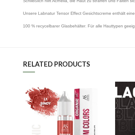
Schließlich hilft Acmella, die Haut zu straffen und Falten s
Unsere Labnatur Tensor Effect Gesichtscreme enthält einen
100 % recycelbarer Glasbehälter. Für alle Hauttypen geeign
RELATED PRODUCTS