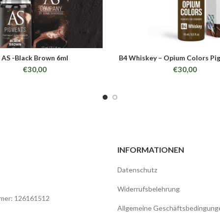
AS -Black Brown 6ml
B4 Whiskey – Opium Colors Pi
ADD TO CART
ADD TO CART
€
30,00
€
30,00
INFORMATIONEN
Datenschutz
Widerrufsbelehrung
mer: 126161512
Allgemeine Geschäftsbedingung