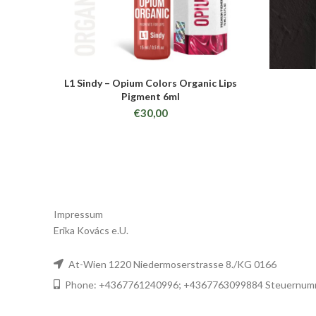
L1 Sindy – Opium Colors Organic Lips
ADD TO CART
Pigment 6ml
€
30,00
Impressum
Erika Kovács e.U.
At-Wien 1220 Niedermoserstrasse 8./KG 0166
Phone: +4367761240996; +4367763099884 Steuernum