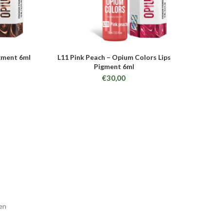
gment 6ml
L11 Pink Peach – Opium Colors Lips
B2 B
ADD TO CART
Pigment 6ml
€
30,00
en