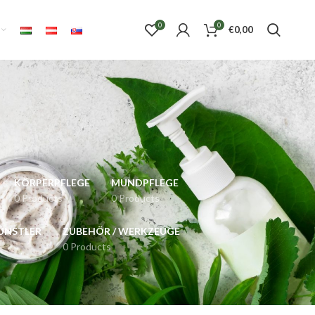
0
0
€
0,00
KÖRPERPFLEGE
MUNDPFLEGE
0 Products
0 Products
KÜNSTLER
ZUBEHÖR / WERKZEUGE
0 Products