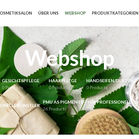
KOSMETIKSALON
ÜBER UNS
WEBSHOP
PRODUKTKATEGORIEN
Webshop
GESICHTSPFLEGE
HAARPFLEGE
HANDSEIFEN/DUFTÖLE
0 Products
0 Products
0 Products
PMU AS PIGMENTS – FÜR PROFESSIONELLE 
26 Products