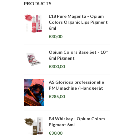
PRODUCTS
L18 Pure Magenta - Opium
Colors Organic Lips Pigment
6ml
€
30,00
Opium Colors Base Set - 10 *
6ml Pigment
€
300,00
AS Gloriosa professionelle
PMU machine / Handgerät
€
285,00
B4 Whiskey - Opium Colors
Pigment 6ml
€
30,00