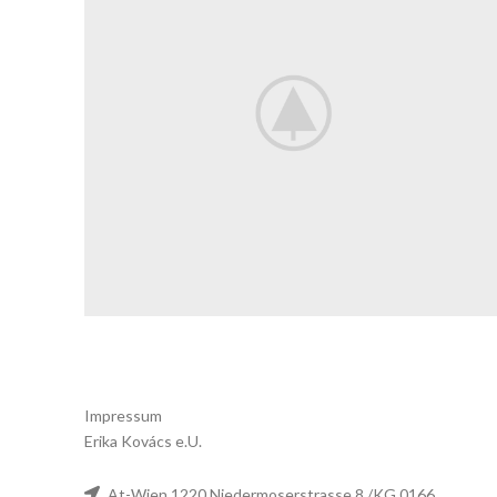
Impressum
Erika Kovács e.U.
At-Wien 1220 Niedermoserstrasse 8./KG 0166