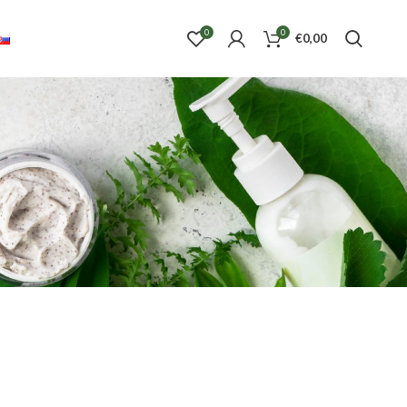
0
0
€
0,00