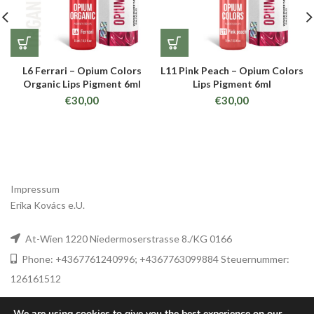
L6 Ferrari – Opium Colors
L11 Pink Peach – Opium Colors
Organic Lips Pigment 6ml
Lips Pigment 6ml
€
30,00
€
30,00
Impressum
Erika Kovács e.U.
At-Wien 1220 Niedermoserstrasse 8./KG 0166
Phone: +4367761240996; +4367763099884 Steuernummer:
126161512
We are using cookies to give you the best experience on our